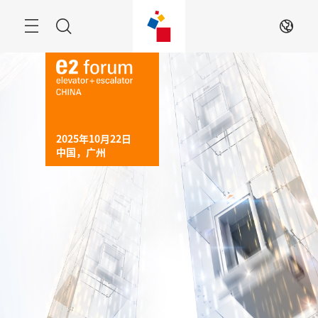
跳
过
菜
搜
ZH
单
索
2025年10月22日

中国，广州