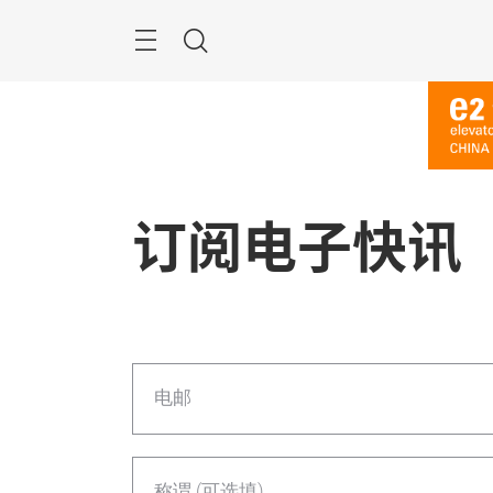
跳
过
菜
搜
单
索
订阅电子快讯
电邮
称谓 (可选填)